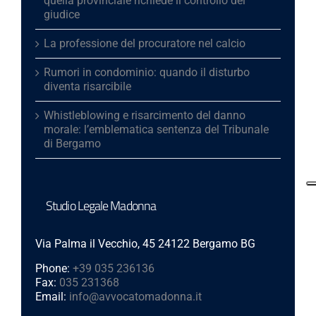
quella provinciale richiede il controllo del
giudice
La professione del procuratore nel calcio
Rumori in condominio: quando il disturbo
diventa risarcibile
Whistleblowing e risarcimento del danno
morale: l’emblematica sentenza del Tribunale
di Bergamo
Studio Legale Madonna
Via Palma il Vecchio, 45 24122 Bergamo BG
Phone:
+39 035 236136
Fax:
035 231368
Email:
info@avvocatomadonna.it