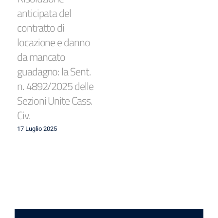
anticipata del
contratto di
locazione e danno
da mancato
guadagno: la Sent.
n. 4892/2025 delle
Sezioni Unite Cass.
Civ.
17 Luglio 2025